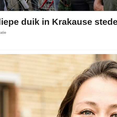
 diepe duik in Krakause ste
atie