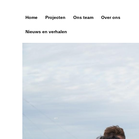
Skip
to
content
Home
Projecten
Ons team
Over ons
Nieuws en verhalen