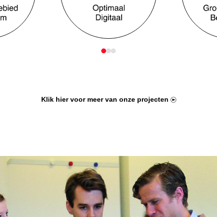
keys
to
access
the
carousel
navigation
buttons
Klik hier voor meer van onze projecten