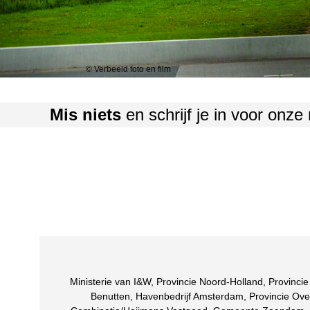
© Verbeeld foto en film
Mis niets
en schrijf je in voor onze
Beaumont vindt
Ministerie van I&W, Provincie Noord-Holland, Provin
Benutten, Havenbedrijf Amsterdam, Provincie O