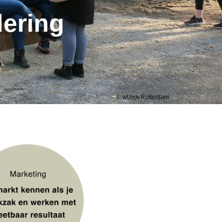
dering
© wUrck Rotterdam