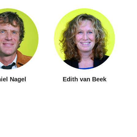
h van Beek
Marliek Weldring