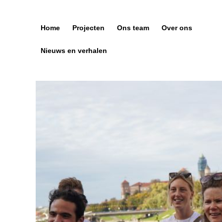
Skip
to
content
Home
Projecten
Ons team
Over ons
Nieuws en verhalen